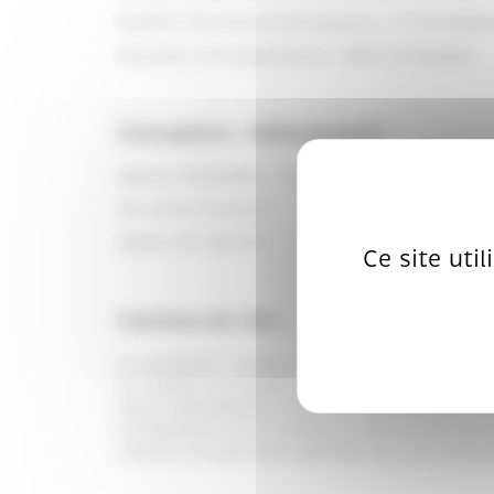
Numéro TVA intracommunautaire :
FR 58 81080
Directeur de la publication : MINY Christophe
Conception / hébergement :
Agence TOROP.NET - 1 Quai Yves Barbier - 7000
Tél. 03 84 78 60 07
SIREN 479 130 775
Ce site uti
Contenu du site :
Le substantif "contenu" englobe la structure gé
Ce contenu est donné à titre indicatif. Notre r
Toute représentation totale ou partielle de ce s
constituerait une contrefaçon sanctionnée par l
contenu ne peut être exploitée sans l'accord éc