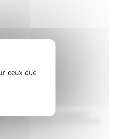
sur ceux que
composé.
de ces informations.
ARL Atoutpack Ingénierie est interdite et
tuelle. Aucune exploitation commerciale de son