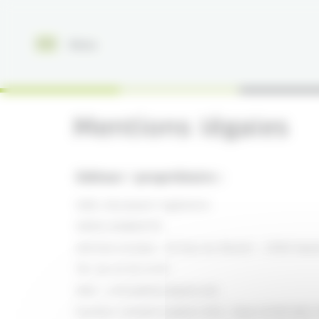
Panneau de gestion des cookies
Menu
Mentions légales
Editeur / propriétaire :
SARL Atoutpack Ingénierie
SIREN 810802710
Adresse postale : 32 Rue du Moulin - 21910 Saul
Tél. 06 22 69 31 81
Mail : cminy@atoutpack.net
Numéro immatriculation RCS :
Dijon B 810 802 