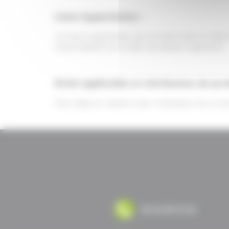
Liens hypertextes :
Les liens hypertextes mis en place dans le cadre
responsabilité de la SARL Atoutpack Ingénierie.
Droit applicable et attribution de juri
Tout litige en relation avec l’utilisation de ce s
06 22 69 31 81