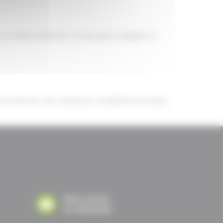
 le réseau Internet, ne sauraient engager la
e de juridiction aux tribunaux compétents de Dijon.
Nous laisser
Un MESSAGE