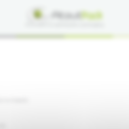
on-la-Chapelle
710