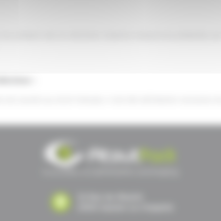
 du présent site en direction d'autres ressources présentes sur
diction :
ite est soumis au droit français. Il est fait attribution exclusiv
32 Rue du Moulin
21910 Saulon-La-Chapelle