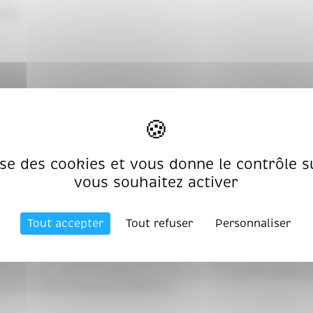
2710
0 VESOUL
lise des cookies et vous donne le contrôle 
vous souhaitez activer
Tout accepter
Tout refuser
Personnaliser
nérale, les textes, les images animées ou non dont le site est 
esponsabilité ne saurait être engagée en cas de non conformité 
ite et de son contenu sans autorisation préalable écrite de la S
es articles L335-2 et suivants du Code de la Propriété Intellec
rit de la SARL Atoutpack Ingénierie.